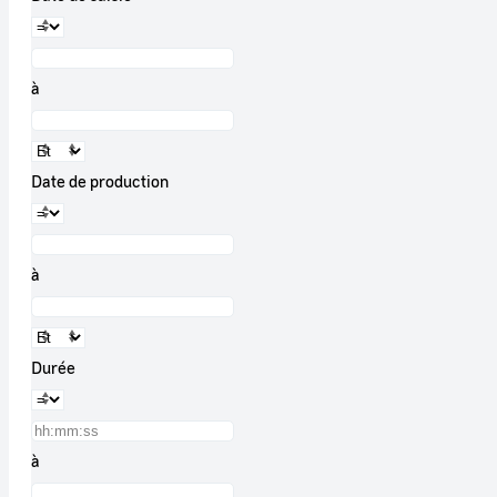
à
Date de production
à
Durée
à