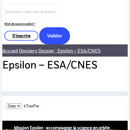
Mot de passe oublié ?
S'inscrire
Valider
Accueil
Dossiers
Dossier : Epsilon – ESA/CNES
Epsilon – ESA/CNES
kTrierPar
Mission Epsilon : accompagner la science en orbite