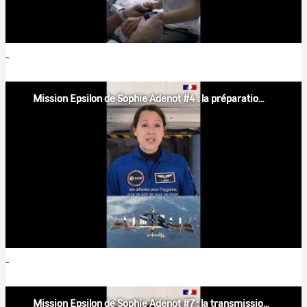
Mission Epsilon de Sophie Adenot #4 : la préparation de sa valise
Mission Epsilon de Sophie Adenot #7 : la transmission des connaissances aux jeunes