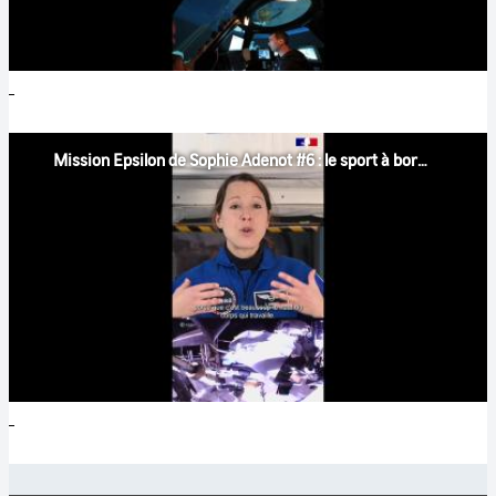
Mission Epsilon de Sophie Adenot #6 : le sport à bord de l'ISS