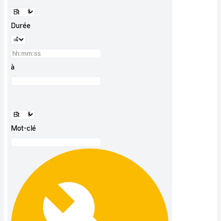
Durée
à
Mot-clé