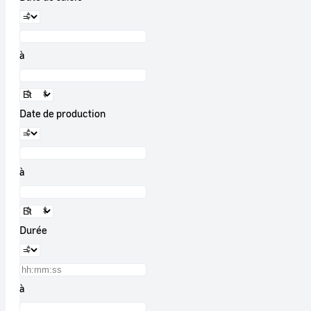
à
Date de production
à
Durée
à