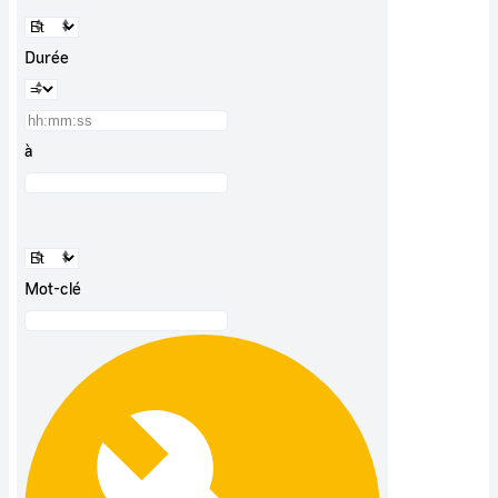
Durée
à
Mot-clé