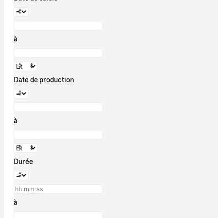
à
Date de production
à
Durée
à