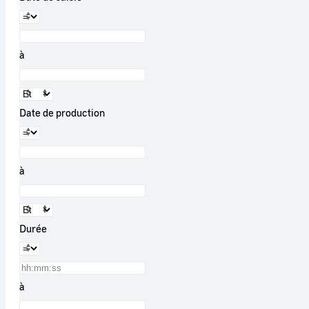
à
Date de production
à
Durée
à