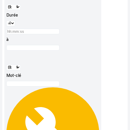
Durée
à
Mot-clé