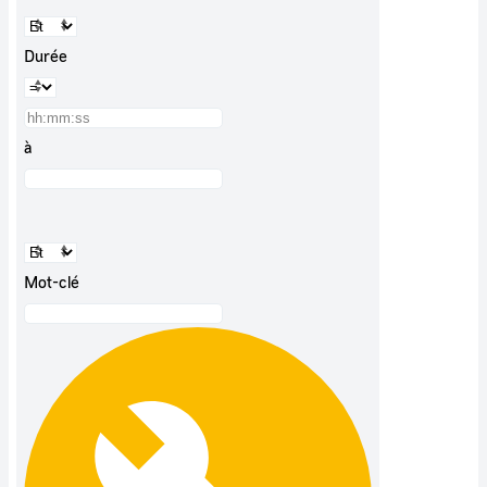
Durée
à
Mot-clé