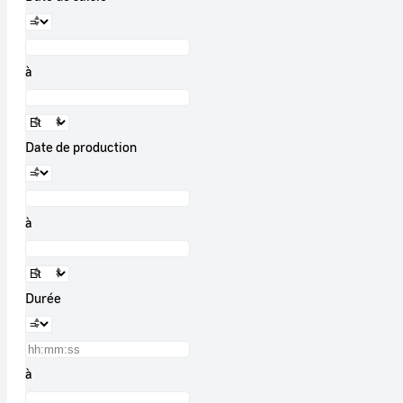
à
Date de production
à
Durée
à