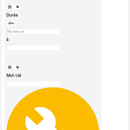
Durée
à
Mot-clé