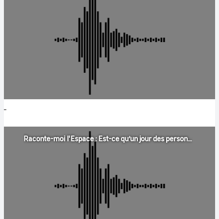
Raconte-moi l'Espace : Est-ce qu’un jour des personnes qui ne sont pas astronautes pourront aller sur la Lune ?