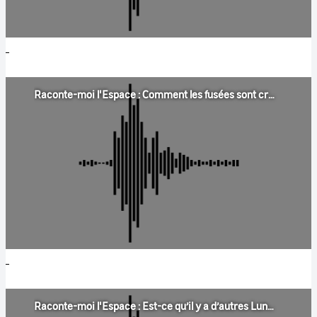
Raconte-moi l'Espace : Comment les fusées sont créées à l’intérieur ?
Raconte-moi l'Espace : Est-ce qu’il y a d’autres Lunes qui existent à part celle qui est à côté de la Terre ?