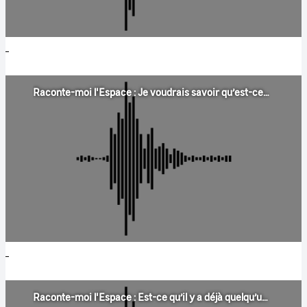
Raconte-moi l'Espace : Je voudrais savoir qu’est-ce qu’il y a à l’intérieur de toutes les planètes ?
Raconte-moi l'Espace : Est-ce qu’il y a déjà quelqu’un qui est mort dans l’espace ?