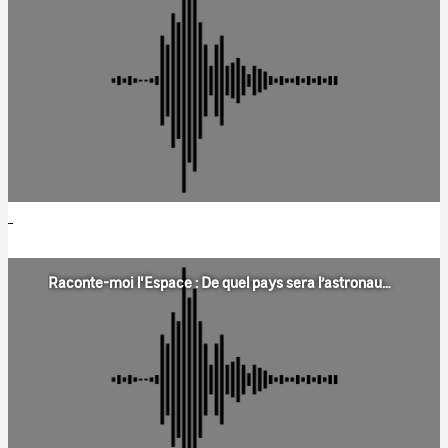
Raconte-moi l'Espace : De quel pays sera l’astronaute qui ira sur Mars, si on y va ?