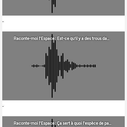
Raconte-moi l'Espace : Est-ce qu’il y a des trous dans l’atmosphère ?
Raconte-moi l'Espace : Ça sert à quoi l'espèce de papier jaune sur les satellites ?