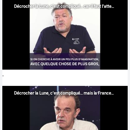
Décrocher la Lune, c'est compliqué... car il faut l'atteindre #2
Décrocher la Lune, c'est compliqué... mais la France a des atouts #4