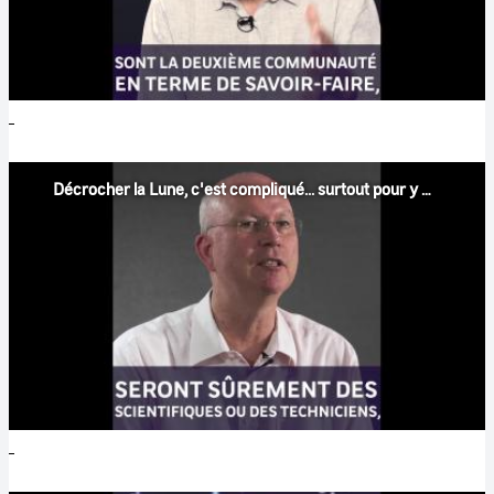
Décrocher la Lune, c'est compliqué... surtout pour y poser ses valises #3