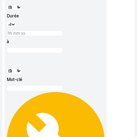
Durée
à
Mot-clé