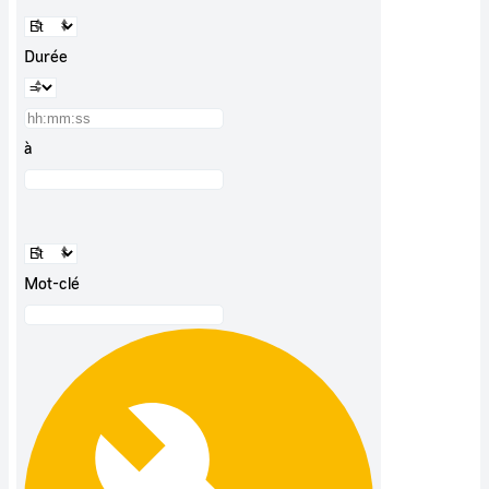
Durée
à
Mot-clé