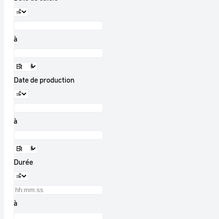
à
Date de production
à
Durée
à