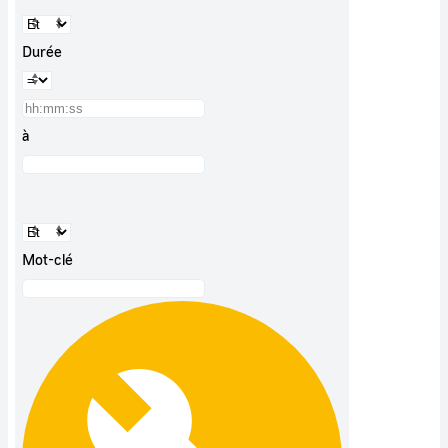
Durée
à
Mot-clé