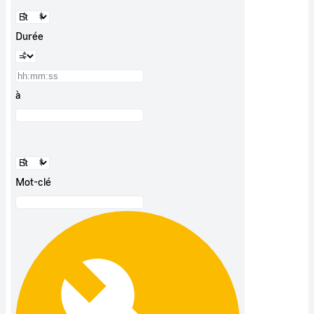
Durée
à
Mot-clé