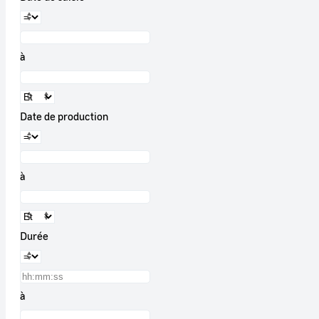
à
Date de production
à
Durée
à