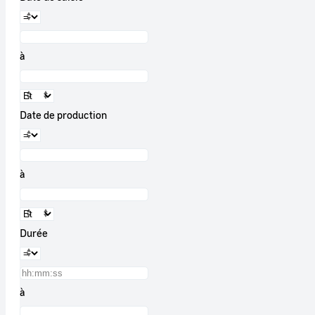
à
Date de production
à
Durée
à