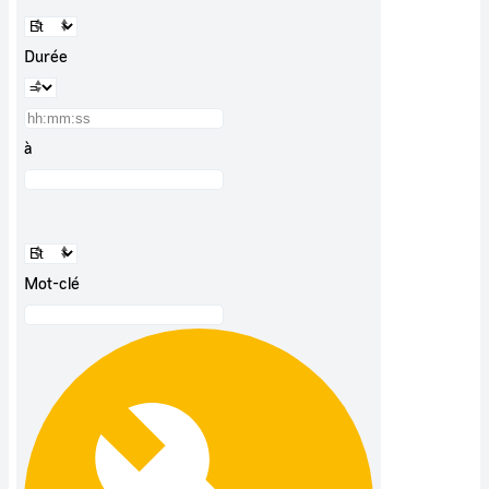
Durée
à
Mot-clé