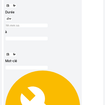
Durée
à
Mot-clé