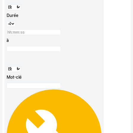
Durée
à
Mot-clé