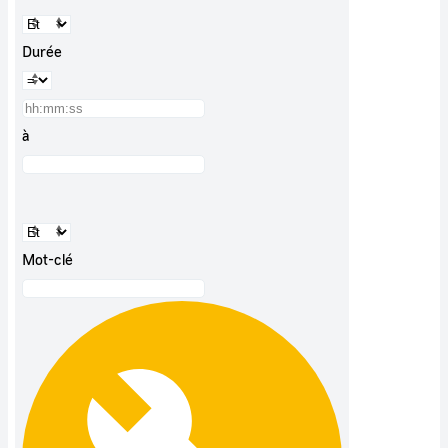
Durée
à
Mot-clé