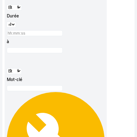
Durée
à
Mot-clé