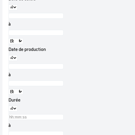
à
Date de production
à
Durée
à