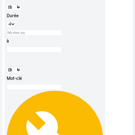
Durée
à
Mot-clé