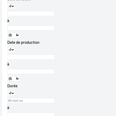
à
Date de production
à
Durée
à