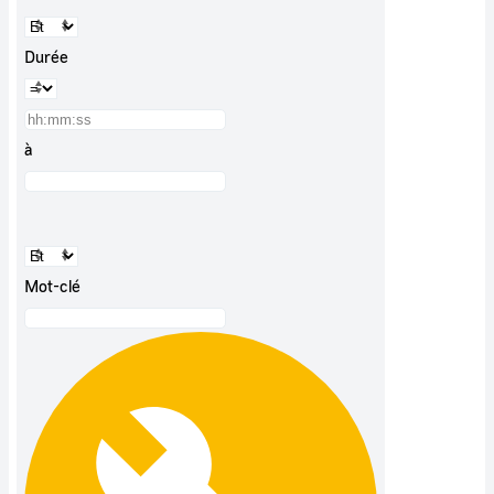
Durée
à
Mot-clé