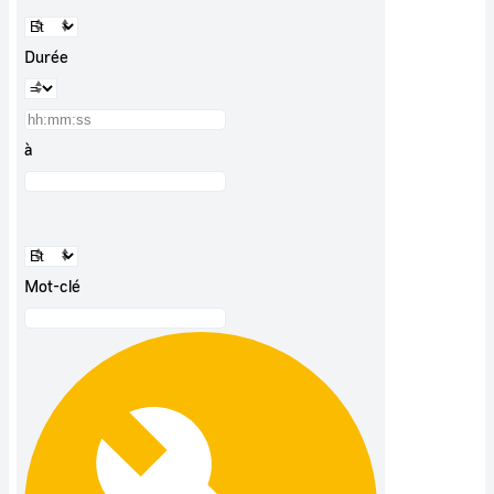
Durée
à
Mot-clé