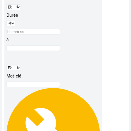
Durée
à
Mot-clé