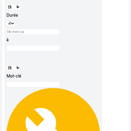
Durée
à
Mot-clé