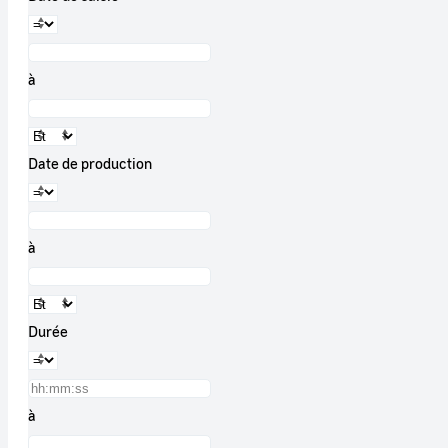
à
Date de production
à
Durée
à