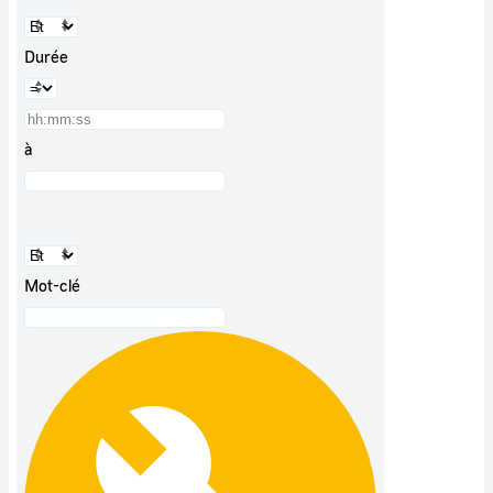
Durée
à
Mot-clé