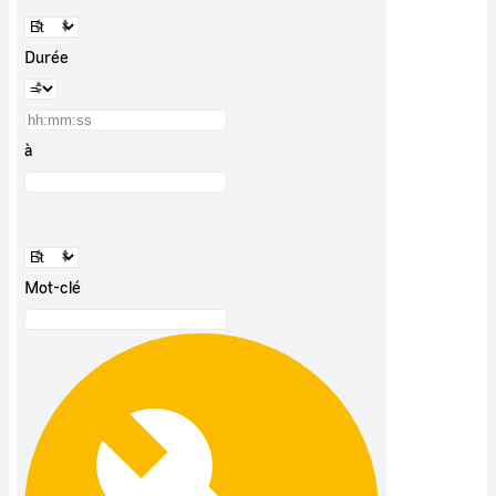
Durée
à
Mot-clé