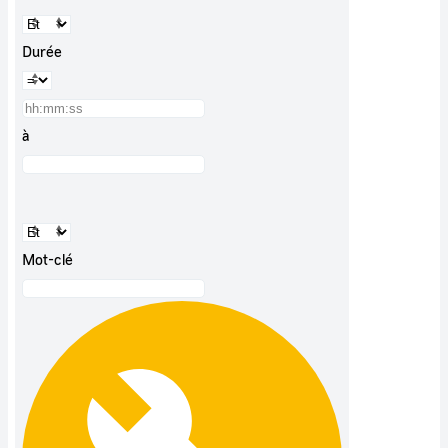
Durée
à
Mot-clé