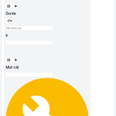
Durée
à
Mot-clé