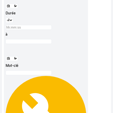
Durée
à
Mot-clé