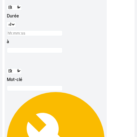
Durée
à
Mot-clé