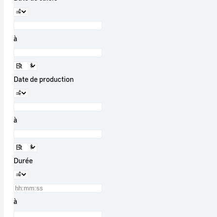
à
Date de production
à
Durée
à