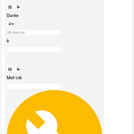
Durée
à
Mot-clé