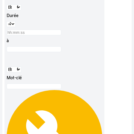
Durée
à
Mot-clé