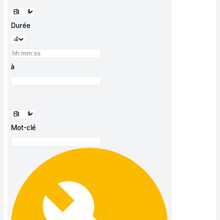
Durée
à
Mot-clé