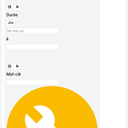
Durée
à
Mot-clé