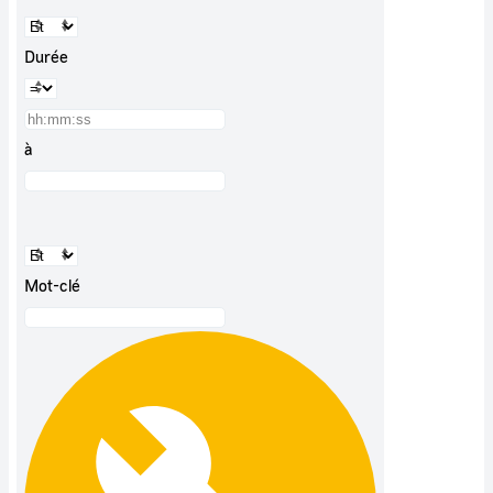
Durée
à
Mot-clé