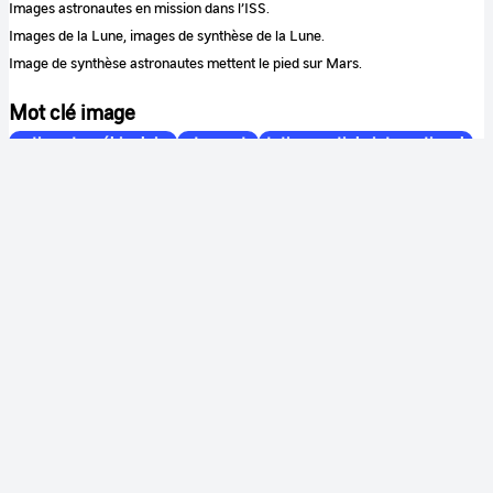
Images astronautes en mission dans l’ISS.
Images de la Lune, images de synthèse de la Lune.
Image de synthèse astronautes mettent le pied sur Mars.
Mot clé image
sortie extravéhiculaire
astronaute
station spatiale internationale
impesanteur
Pesquet Thomas
Mot clé sequence
recrutement
ESA
astronaute
Couleur
Couleur
Son
Sonore