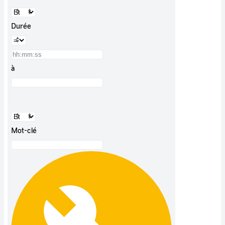
Durée
à
Mot-clé