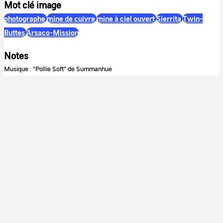
Mot clé image
photographe
mine de cuivre
mine à ciel ouvert
Sierrita
Twin-
Buttes
Arsaco-Mission
Notes
Musique : "Pollie Soft" de Summanhue
Couleur
Couleur
Son
Sonore
Identification