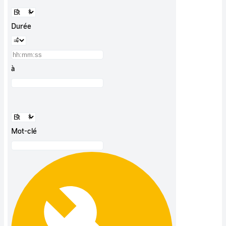
Durée
à
Mot-clé