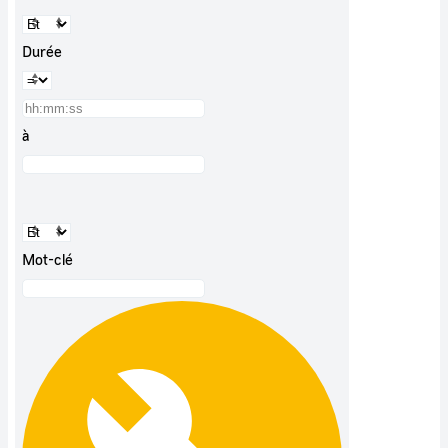
Durée
à
Mot-clé